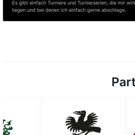
Es gibt einfach Turniere und Turnierserien, die mir wir
liegen und bei denen ich einfach gerne abschlage.
Par