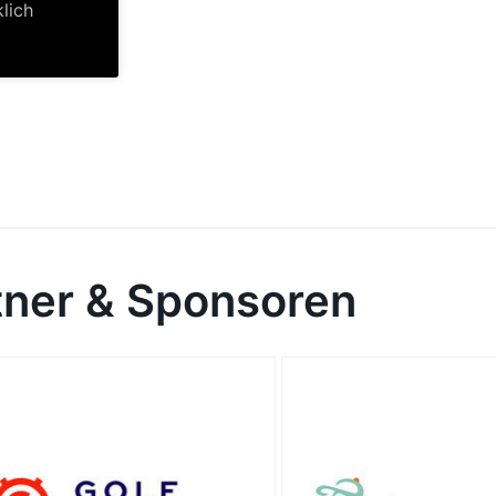
klich
tner & Sponsoren