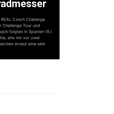
Gradmesser
+D REAL Czech Challenge
er Challenge Tour und
ach folgten in Spanien (9.)
itte, ehe mir vor zwei
echien erneut eine sehr