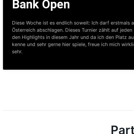
Bank Open
Diese Woche ist es endlich soweit: Ich darf erstmals a
Österreich abschlagen. Dieses Turnier zählt auf jeden 
den Highlights in diesem Jahr und da ich den Platz a
kenne und sehr gerne hier spiele, freue ich mich wirkl
sehr.
Par