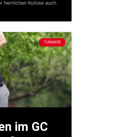
r herrlichen Kulisse auch
TURNIERE
en im GC