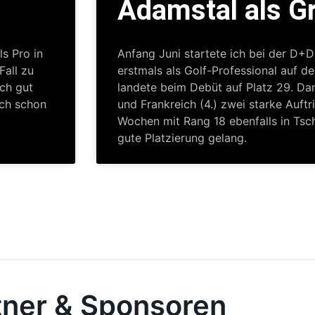
Adamstal als 
ls Pro in
Anfang Juni startete ich bei der D
Fall zu
erstmals als Golf-Professional auf d
uch gut
landete beim Debüt auf Platz 29. Dan
ich schon
und Frankreich (4.) zwei starke Auftr
Wochen mit Rang 18 ebenfalls in Tsch
gute Platzierung gelang.
tner & Sponsoren