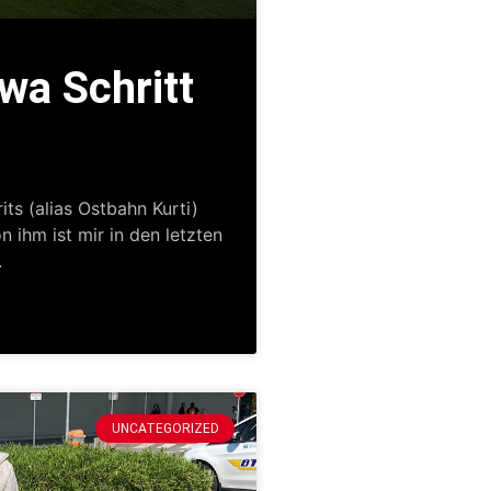
zwa Schritt
its (alias Ostbahn Kurti)
n ihm ist mir in den letzten
.
UNCATEGORIZED