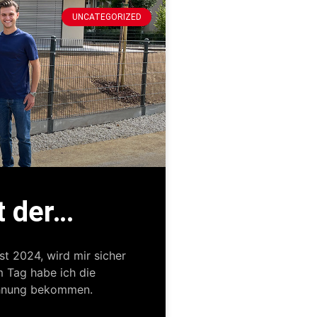
UNCATEGORIZED
t der…
t 2024, wird mir sicher
m Tag habe ich die
ohnung bekommen.