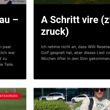
au –
A Schritt vire (
zruck)
n paar
Ich nehme nicht an, dass Willi Resetar
lich war
Golf gespielt hat, aber dieses Lied vo
d zu
Wochen öfter in den Sinn gekommen
ie Teile
ATEGORIZED