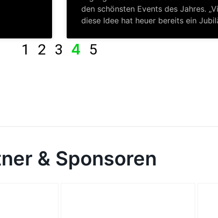
den schönsten Events des Jahres. „Vie
diese Idee hat heuer bereits ein Jubi
4
1
2
3
5
tner & Sponsoren