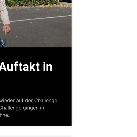
Auftakt in
 wieder auf der Challenge
Challenge gingen im
hne.